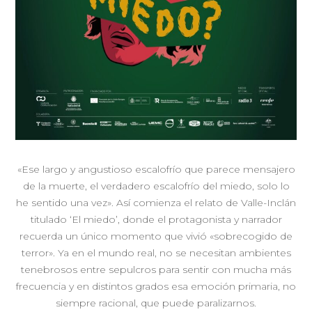
«Ese largo y angustioso escalofrío que parece mensajero
de la muerte, el verdadero escalofrío del miedo, solo lo
he sentido una vez». Así comienza el relato de Valle-Inclán
titulado ‘El miedo’, donde el protagonista y narrador
recuerda un único momento que vivió «sobrecogido de
terror». Ya en el mundo real, no se necesitan ambientes
tenebrosos entre sepulcros para sentir con mucha más
frecuencia y en distintos grados esa emoción primaria, no
siempre racional, que puede paralizarnos.