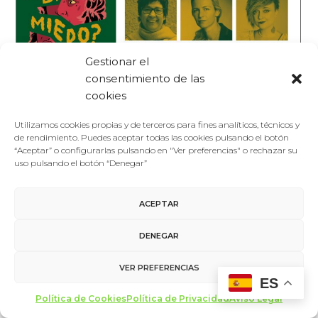
Gestionar el
consentimiento de las
cookies
Con Seyran Ates, Lea Ypi y Daria Serenko:
Libres frente a la amenaza
Utilizamos cookies propias y de terceros para fines analíticos, técnicos y
21/02/2025 / 13:00
de rendimiento. Puedes aceptar todas las cookies pulsando el botón
“Aceptar” o configurarlas pulsando en "Ver preferencias" o rechazar su
uso pulsando el botón “Denegar”
ACEPTAR
DENEGAR
VER PREFERENCIAS
ES
Política de Cookies
Política de Privacidad
Aviso Legal