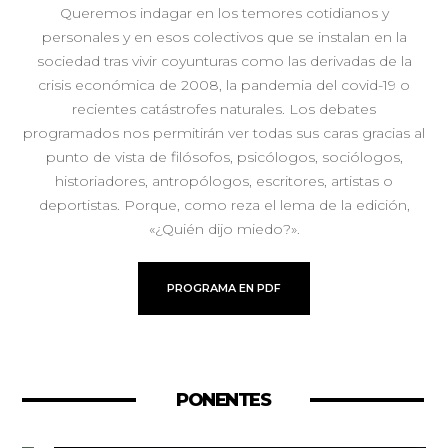
Queremos indagar en los temores cotidianos y
personales y en esos colectivos que se instalan en la
sociedad tras vivir coyunturas como las derivadas de la
crisis económica de 2008, la pandemia del covid-19 o
recientes catástrofes naturales. Los debates
programados nos permitirán ver todas sus caras gracias al
punto de vista de filósofos, psicólogos, sociólogos,
historiadores, antropólogos, escritores, artistas o
deportistas. Porque, como reza el lema de la edición,
«¿Quién dijo miedo?».
PROGRAMA EN PDF
PONENTES