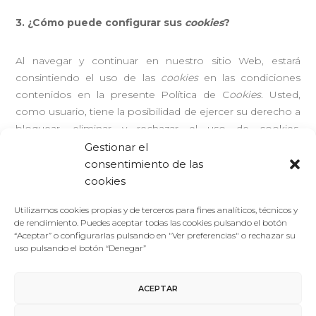
3. ¿Cómo puede configurar sus
cookies
?
Al navegar y continuar en nuestro sitio Web, estará
consintiendo el uso de las
cookies
en las condiciones
contenidos en la presente Política de C
ookies
. Usted,
como usuario, tiene la posibilidad de ejercer su derecho a
bloquear, eliminar y rechazar el uso de cookies,
modificando las opciones de su navegador.
Gestionar el
Por ejemplo:
consentimiento de las
cookies
Internet Explorer: Herramientas > Opciones de
Utilizamos cookies propias y de terceros para fines analíticos, técnicos y
de rendimiento. Puedes aceptar todas las cookies pulsando el botón
Internet > Privacidad > Configuración (*para más
“Aceptar” o configurarlas pulsando en "Ver preferencias" o rechazar su
información, puede consultar el soporte de Microsoft
uso pulsando el botón “Denegar”
o la Ayuda del navegador)
Firefox: Herramientas > Opciones > Privacidad
ACEPTAR
> Historial > Configuración personalizada (*para más