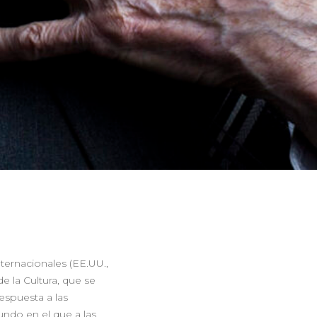
nternacionales (EE.UU.,
de la Cultura, que se
espuesta a las
undo en el que a las