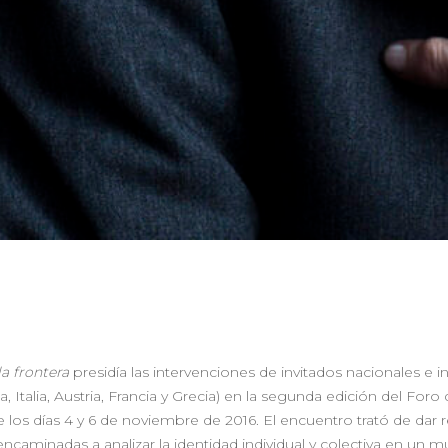
la frontera
presidía las intervenciones de invitados nacionales e i
a, Italia, Austria, Francia y Grecia) en la segunda edición del Foro 
los días 4 y 6 de noviembre de 2016. El encuentro trató de dar r
ncaminadas a analizar la identidad individual y colectiva en un m