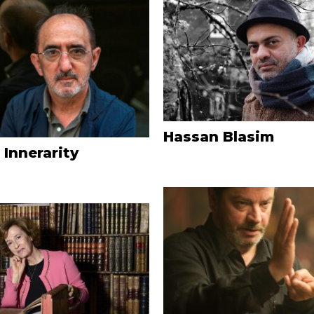
Hassan Blasim
 Innerarity