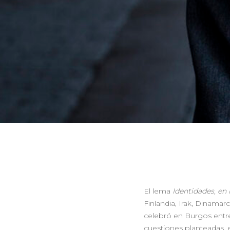
El lema
Identidades, en 
Finlandia, Irak, Dinamarc
celebró en Burgos entre 
cuestiones planteadas, e