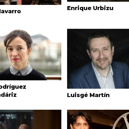
Enrique Urbizu
Navarro
odríguez
dáriz
Luisgé Martín