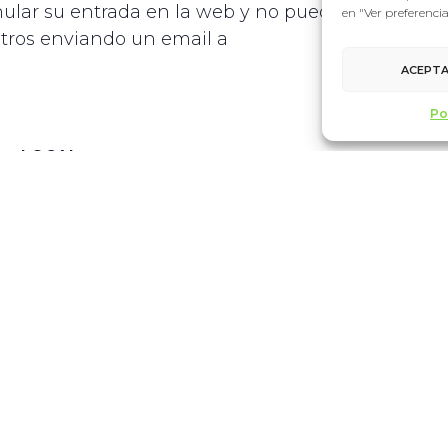
ular su entrada en la web y no puedan acudir,
en "Ver preferenci
tros enviando un email a
ACEPT
Po
LOCAL
Paraninfo. Universidad de
Valladolid
Plaza de la Universidad,
s/n
Valladolid
,
47002
Spain
+
Google Map