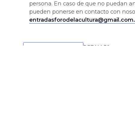
persona. En caso de que no puedan an
pueden ponerse en contacto con noso
entradasforodelacultura@gmail.com.
DETALLES
Fecha:
AÑADIR AL
20/02/2025
CALENDARIO
Hora:
17:00
Precio:
Free
Categoría del Evento:
2025