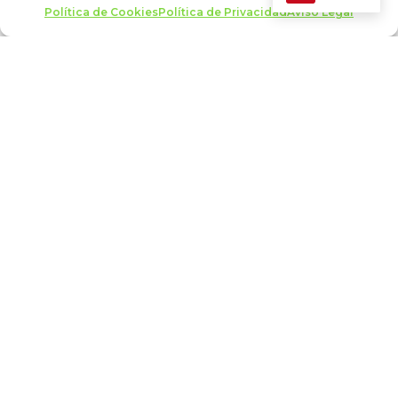
Web:
Política de Cookies
Política de Privacidad
Aviso Legal
www.forodelacultura.e
s
agosto 2026
L
M
X
J
V
S
D
1
2
3
4
5
6
7
8
9
10
11
12
13
14
15
16
17
18
19
20
21
22
23
24
25
26
27
28
29
30
31