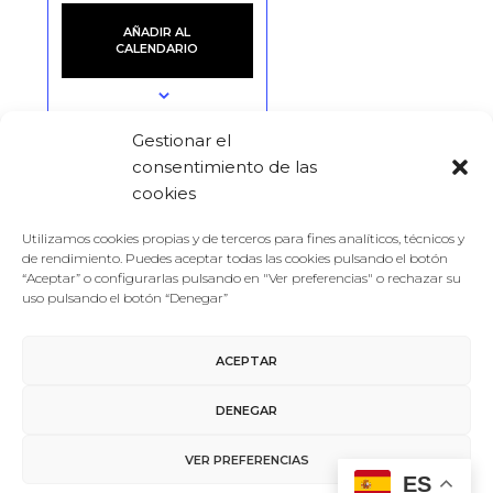
AÑADIR AL
CALENDARIO
Gestionar el
consentimiento de las
DETALLES
LOCAL
cookies
Fecha:
Teatro Calderón
Utilizamos cookies propias y de terceros para fines analíticos, técnicos y
21/02/2025
C. de las Angustias, 1
de rendimiento. Puedes aceptar todas las cookies pulsando el botón
Valladolid
,
47003
“Aceptar” o configurarlas pulsando en "Ver preferencias" o rechazar su
Hora:
uso pulsando el botón “Denegar”
España
+ Google Map
09:00
Teléfono
Precio:
ACEPTAR
983426444
Free
DENEGAR
Ver la web del Local
Categoría del Evento:
VER PREFERENCIAS
2025
ES