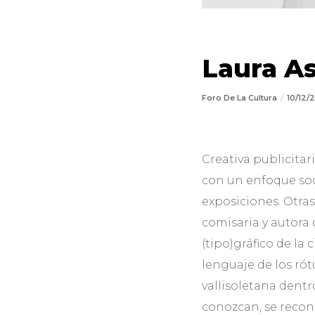
Laura A
Foro De La Cultura
10/12
Creativa publicitar
con un enfoque soc
exposiciones. Otras
comisaria y autora
(tipo)gráfico de la 
lenguaje de los ró
vallisoletana dentr
conozcan, se recon