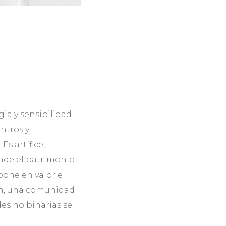
gia y sensibilidad
ntros y
s artífice,
iende el patrimonio
 pone en valor el
ign, una comunidad
des no binarias se