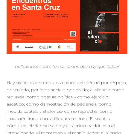
Reflexiones sobre temas de los que hay que hablar
Hay silencios de todos los colores: el silencio por respeto,
por miedo, por ignorancia o por olvido; el silencio como
renuncia, como postura política y como ejercicio
ascético; como demostración de paciencia, como
medida cautelar. El silencio como reproche, como
limitación física, como bloqueo mental. El silencio
cómplice, el silencio sabio y el silencio traidor; el mal
intencionado, el mentiroso y el manipulador; el silencio