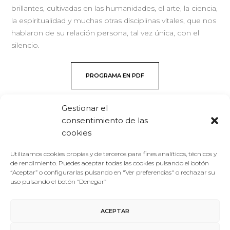
brillantes, cultivadas en las humanidades, el arte, la ciencia,
la espiritualidad y muchas otras disciplinas vitales, que nos
hablaron de su relación persona, tal vez única, con el
silencio.
PROGRAMA EN PDF
Gestionar el
consentimiento de las
NOTICIAS
cookies
Utilizamos cookies propias y de terceros para fines analíticos, técnicos y
de rendimiento. Puedes aceptar todas las cookies pulsando el botón
“Aceptar” o configurarlas pulsando en "Ver preferencias" o rechazar su
uso pulsando el botón “Denegar”
ACEPTAR
Los silencios ante el acoso
Más de 2.000 participantes