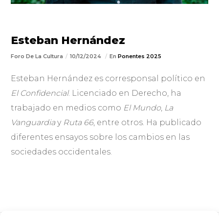
Esteban Hernández
Foro De La Cultura
10/12/2024
En
Ponentes 2025
Esteban Hernández es corresponsal político en
El Confidencial
. Licenciado en Derecho, ha
trabajado en medios como
El Mundo
,
La
Vanguardia
y
Ruta 66
, entre otros. Ha publicado
diferentes ensayos sobre los cambios en las
sociedades occidentales.