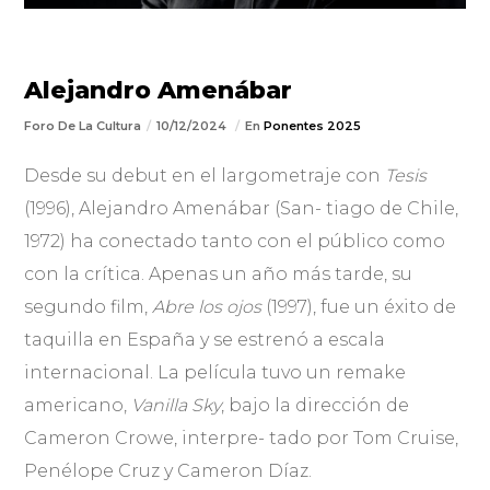
Alejandro Amenábar
Foro De La Cultura
10/12/2024
En
Ponentes 2025
Desde su debut en el largometraje con
Tesis
(1996), Alejandro Amenábar (San- tiago de Chile,
1972) ha conectado tanto con el público como
con la crítica. Apenas un año más tarde, su
segundo film,
Abre los ojos
(1997), fue un éxito de
taquilla en España y se estrenó a escala
internacional. La película tuvo un remake
americano,
Vanilla Sky
, bajo la dirección de
Cameron Crowe, interpre- tado por Tom Cruise,
Penélope Cruz y Cameron Díaz.