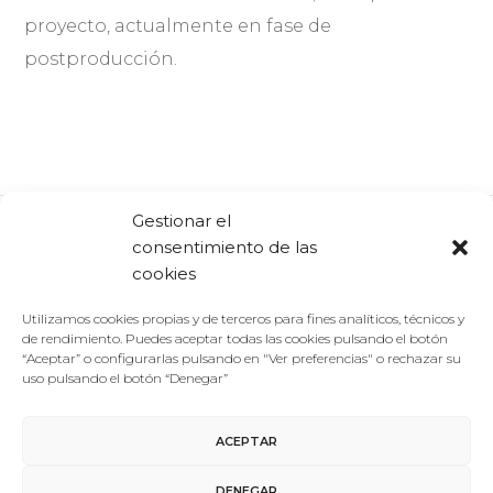
proyecto, actualmente en fase de
postproducción.
Gestionar el
consentimiento de las
Comparte:
Facebook
Twitter
Linkedin
cookies
Utilizamos cookies propias y de terceros para fines analíticos, técnicos y
de rendimiento. Puedes aceptar todas las cookies pulsando el botón
“Aceptar” o configurarlas pulsando en "Ver preferencias" o rechazar su
uso pulsando el botón “Denegar”
ACEPTAR
Aviso Legal
/
Política de Privacidad
/
Política de Cookies
DENEGAR