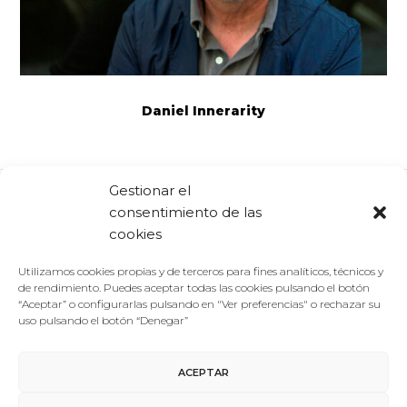
Daniel Innerarity
Gestionar el
consentimiento de las
Comparte:
Facebook
Twitter
Linkedin
cookies
Utilizamos cookies propias y de terceros para fines analíticos, técnicos y
de rendimiento. Puedes aceptar todas las cookies pulsando el botón
“Aceptar” o configurarlas pulsando en "Ver preferencias" o rechazar su
uso pulsando el botón “Denegar”
ACEPTAR
Aviso Legal
/
Política de Privacidad
/
Política de Cookies