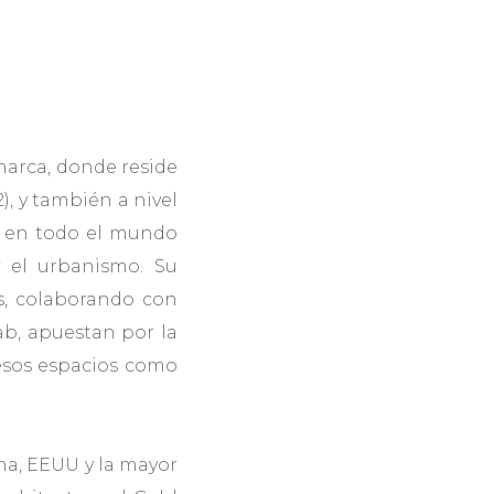
arca, donde reside
), y también a nivel
as en todo el mundo
 el urbanismo. Su
os, colaborando con
ab, apuestan por la
esos espacios como
ina, EEUU y la mayor