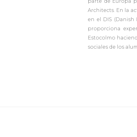
parte de Europa p
Architects. En la 
en el DIS (Danish 
proporciona expe
Estocolmo haciend
sociales de los alu