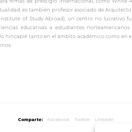
ara firmas de prestigio internacional, como White A
actualidad, es también profesor asociado de Arquitect
Institute of Study Abroad), un centro no lucrativo 
riencias educativas a estudiantes norteamericano
o hincapié tanto en el ámbito académico como en el 
mnos.
Comparte:
Facebook
Twitter
Linkedin