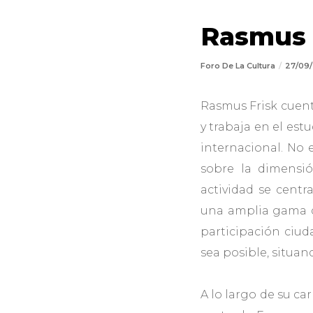
Rasmus 
Foro De La Cultura
27/09
Rasmus Frisk cuen
y trabaja en el est
internacional. No 
sobre la dimensi
actividad se centr
una amplia gama de
participación ciu
sea posible, situan
A lo largo de su ca