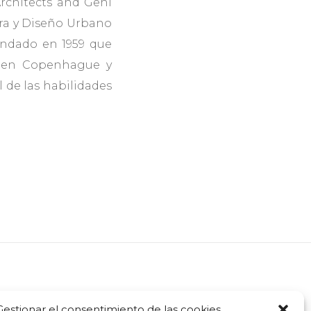
rchitects and Gehl
ura y Diseño Urbano
fundado en 1959 que
s en Copenhague y
de las habilidades
Gestionar el consentimiento de las cookies