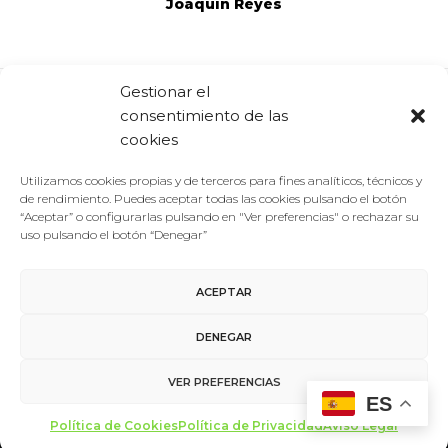
Joaquín Reyes
Gestionar el
consentimiento de las
Comparte:
Facebook
Twitter
Linkedin
cookies
Utilizamos cookies propias y de terceros para fines analíticos, técnicos y
de rendimiento. Puedes aceptar todas las cookies pulsando el botón
“Aceptar” o configurarlas pulsando en "Ver preferencias" o rechazar su
uso pulsando el botón “Denegar”
ACEPTAR
Aviso Legal
/
Política de Privacidad
/
Política de Cookies
DENEGAR
Contacto
VER PREFERENCIAS
ES
made with ♥ by
miltrescientosgramos
Política de Cookies
Política de Privacidad
Aviso Legal