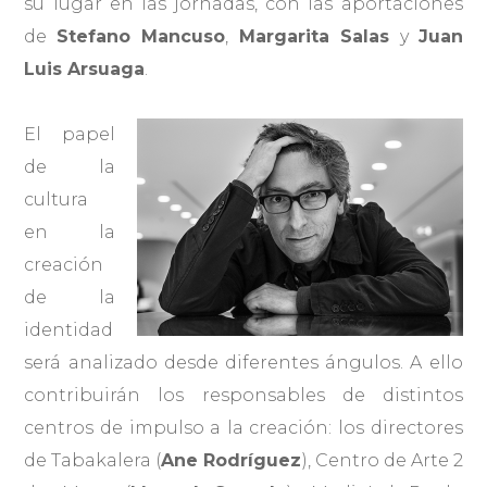
su lugar en las jornadas, con las aportaciones
de
Stefano Mancuso
,
Margarita Salas
y
Juan
Luis Arsuaga
.
El papel
de la
cultura
en la
creación
de la
identidad
será analizado desde diferentes ángulos. A ello
contribuirán los responsables de distintos
centros de impulso a la creación: los directores
de Tabakalera (
Ane Rodríguez
), Centro de Arte 2