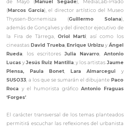
de Mayo (
Manuel Segade
), MediaLab-Prado
(
Marcos García
), el director artístico del Museo
Thyssen-Bornemisza (
Guillermo Solana
),
además de Gonçalves y del director ejecutivo de
la Fira de Tàrrega,
Oriol Martí
; así como los
cineastas
David Trueba
,
Enrique Urbizu
y
Ángel
Rueda
; los escritores
Julia Navarro
,
Antonio
Lucas
y
Jesús Ruiz Mantilla
; y los artistas
Jaume
Plensa, Paula Bonet
,
Lara Almarcegui
y
SUSO33
, a los que se sumarán el dibujante
Paco
Roca
y el humorista gráfico
Antonio Fraguas
‘Forges’
.
El carácter transversal de los temas planteados
permitirá escuchar las reflexiones del urbanista