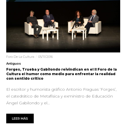
Foro De La Cultura
05/11/2016
Antiguos
Forges, Trueba y Gabilondo reivindican en el II Foro de la
Cultura el humor como medio para enfrentar la realidad
con sentido crítico
El escritor y humorista gráfico Antonio Fraguas ‘Forges’,
el catedrático de Metafísica y exministro de Educación
Ángel Gabilondo y el…
LEER MÁS