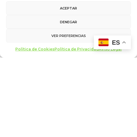
ACEPTAR
DENEGAR
VER PREFERENCIAS
ES
Foro De La Cultura
27/09/2016
Política de Cookies
Política de Privacidad
Aviso Legal
Antiguos
La directora de Creatividad de la UNESCO, Jyoti
Hosagrahar, entre los nuevos ponentes confirmados del
II Foro de la Cultura
Jyoti Hosagrahar El II Foro de la Cultura, que se
celebrará en Burgos del 4 al 6 de noviembre,…
LEER MÁS