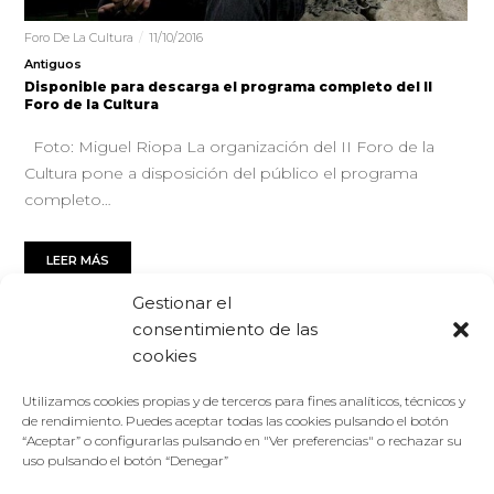
Foro De La Cultura
11/10/2016
Antiguos
Disponible para descarga el programa completo del II
Foro de la Cultura
Foto: Miguel Riopa La organización del II Foro de la
Cultura pone a disposición del público el programa
completo…
LEER MÁS
Gestionar el
consentimiento de las
cookies
Utilizamos cookies propias y de terceros para fines analíticos, técnicos y
de rendimiento. Puedes aceptar todas las cookies pulsando el botón
“Aceptar” o configurarlas pulsando en "Ver preferencias" o rechazar su
uso pulsando el botón “Denegar”