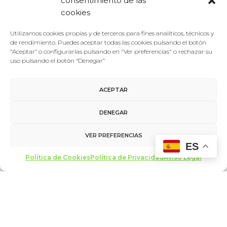
consentimiento de las
cookies
Utilizamos cookies propias y de terceros para fines analíticos, técnicos y
de rendimiento. Puedes aceptar todas las cookies pulsando el botón
“Aceptar” o configurarlas pulsando en "Ver preferencias" o rechazar su
uso pulsando el botón “Denegar”
ACEPTAR
Foro De La Cultura
11/10/2016
DENEGAR
Antiguos
El Centro de Creación Escénica de Burgos La Parrala
compartirá experiencias con Tabakalera y Centquatre
VER PREFERENCIAS
dentro del II Foro de la Cultura
ES
Política de Cookies
Política de Privacidad
Aviso Legal
El propósito del II Foro de la Cultura de contrastar
experiencias culturales de ámbito local con otras
nacionales e internacionales…
LEER MÁS