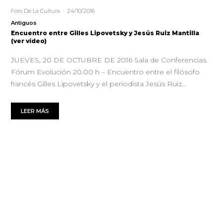
Foro De La Cultura
24/10/2016
Antiguos
Encuentro entre Gilles Lipovetsky y Jesús Ruiz Mantilla
(ver vídeo)
JUEVES, 20 DE OCTUBRE DE 2016 Sala de Conferencias.
Fórum Evolución 20.00 h – Encuentro entre el filósofo
francés Gilles Lipovetsky y el periodista Jesús Ruiz…
LEER MÁS