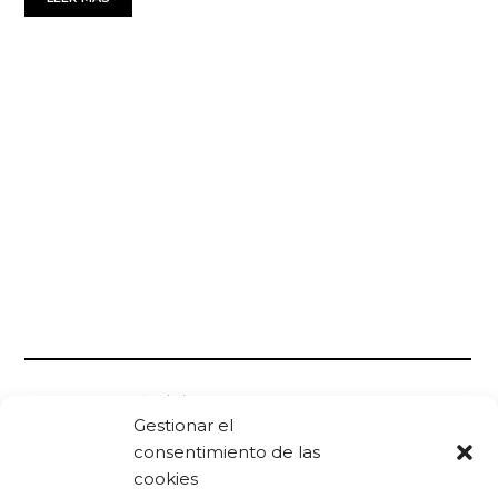
Foro De La Cultura
23/10/2015
Gestionar el
Antiguos
consentimiento de las
Mara Torres moderará el encuentro entre Bauman y
Gomá en Burgos, sustituyendo a Iñaki Gabilondo
cookies