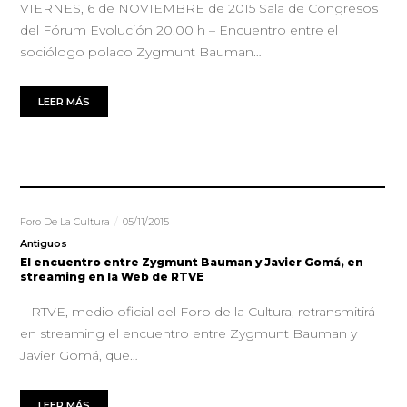
VIERNES, 6 de NOVIEMBRE de 2015 Sala de Congresos
del Fórum Evolución 20.00 h – Encuentro entre el
sociólogo polaco Zygmunt Bauman…
LEER MÁS
Foro De La Cultura
05/11/2015
Antiguos
El encuentro entre Zygmunt Bauman y Javier Gomá, en
streaming en la Web de RTVE
RTVE, medio oficial del Foro de la Cultura, retransmitirá
en streaming el encuentro entre Zygmunt Bauman y
Javier Gomá, que…
LEER MÁS