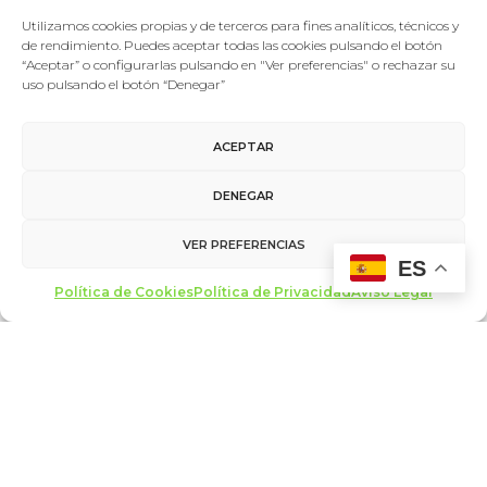
La periodista Mara Torres será la encargada de moderar
Utilizamos cookies propias y de terceros para fines analíticos, técnicos y
el encuentro entre el prestigioso sociólogo Zygmunt
de rendimiento. Puedes aceptar todas las cookies pulsando el botón
Bauman y el…
“Aceptar” o configurarlas pulsando en "Ver preferencias" o rechazar su
uso pulsando el botón “Denegar”
LEER MÁS
ACEPTAR
DENEGAR
VER PREFERENCIAS
ES
Política de Cookies
Política de Privacidad
Aviso Legal