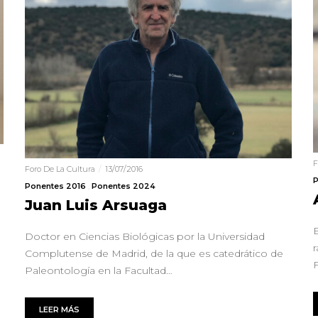
F
Foro De La Cultura
13/07/2016
P
Ponentes 2016
Ponentes 2024
Juan Luis Arsuaga
E
Doctor en Ciencias Biológicas por la Universidad
Complutense de Madrid, de la que es catedrático de
Paleontología en la Facultad…
LEER MÁS