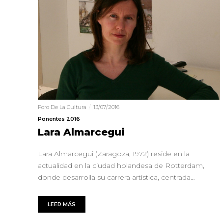
Foro De La Cultura
13/07/2016
Ponentes 2016
Lara Almarcegui
Lara Almarcegui (Zaragoza, 1972) reside en la
actualidad en la ciudad holandesa de Rotterdam,
donde desarrolla su carrera artística, centrada…
LEER MÁS