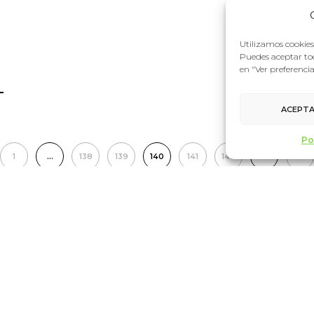
Utilizamos cookies 
Puedes aceptar tod
en "Ver preferenci
ACEPT
Po
1
…
138
139
140
141
142
…
152