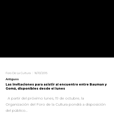
Foro De La Cultura
16/10/2015
Antiguos
Las invitaciones para asistir al encuentro entre Bauman y
Gomá, disponibles desde el lunes
A partir del próximo lunes, 19 de octubre, la
Organización del Foro de la Cultura pondrá a disposición
del público…