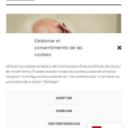
Gestionar el
consentimiento de las
cookies
Utilizamos cookies propias y de terceros para fines analíticos, técnicos y
de rendimiento. Puedes aceptar todas las cookies pulsando el botón
“Aceptar” o configurarlas pulsando en "Ver preferencias" o rechazar su
uso pulsando el botón “Denegar”
Foro De La Cultura
19/04/2015
ACEPTAR
Antiguos
Zygmunt Bauman
DENEGAR
Nacido en Poznan, en Polonia, en el año 1925, Zygmunt
VER PREFERENCIAS
Bauman es un sociólogo, filósofo y ensayista de origen