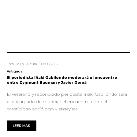
Foro De La Cultura
08/10/2015
Antiguos
El periodista Iñaki Gabilondo moderará el encuentro
entre Zygmunt Bauman y Javier Gomá
El veterano y reconocido periodista Iñaki Gabilondo será
el encargado de moderar el encuentro entre el
prestigioso sociólogo y ensayista…
LEER MÁS