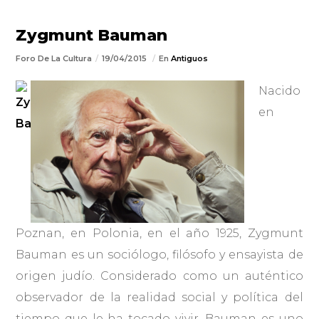
Zygmunt Bauman
Foro De La Cultura
19/04/2015
En
Antiguos
Nacido
en
Poznan, en Polonia, en el año 1925, Zygmunt
Bauman es un sociólogo, filósofo y ensayista de
origen judío. Considerado como un auténtico
observador de la realidad social y política del
tiempo que le ha tocado vivir, Bauman es uno