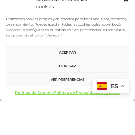
cookies
Utilizamos cookies propias y de terceros para fines analíticos, técnicos y
de rendimiento. Puedes aceptar todas las cookies pulsando el botón
“Aceptar” o configurarlas pulsando en "Ver preferencias" o rechazar su
uso pulsando el botón “Denegar”
Foro De La Cultura
10/11/2015
ACEPTAR
Antiguos
Encuentro entre Zygmunt Bauman y Javier Gomá,
moderado por Mara Torres (ver vídeo)
DENEGAR
VIERNES, 6 de NOVIEMBRE de 2015 Sala de Congresos
VER PREFERENCIAS
del Fórum Evolución 20.00 h – Encuentro entre el
ES
sociólogo polaco Zygmunt Bauman…
Política de Cookies
Política de Privacidad
Aviso Legal
LEER MÁS