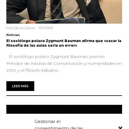
Foro De La Cultura
10/11/2015
Noticias
El sociólogo polaco Zygmunt Bauman afirma que «sacar la
filosofía de las aulas sería un error»
El sociólogo polaco Zygmunt Bauman, premio
Príncipe de Asturias de Comunicación y Humanidades en
2010, y el filósofo bilbaíno…
LEER MÁS
Gestionar el
consentimiento de las