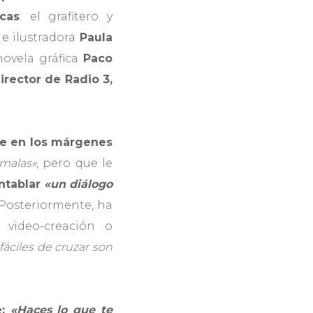
icas
: el grafitero y
a e ilustradora
Paula
novela gráfica
Paco
irector de Radio 3,
re en los márgenes
 malas»
, pero que le
ntablar
«un diálogo
 Posteriormente, ha
 video-creación o
fáciles de cruzar son
e:
«Haces lo que te