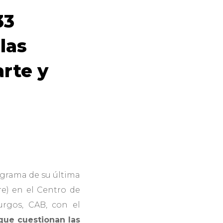
33
las
arte y
programa de su última
e) en el Centro de
rgos, CAB, con el
que cuestionan las