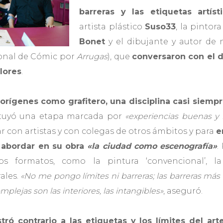
barreras y las etiquetas artíst
artista plástico
Suso33
, la pintor
Bonet
y el dibujante y autor de 
onal de Cómic por
Arrugas
), que
conversaron con el d
lores
.
orígenes como grafitero, una disciplina casi siemp
ituyó una etapa marcada por
«experiencias buenas y
ar con artistas y con colegas de otros ámbitos y para
e
abordar en su obra
«la ciudad como escenografía»
.
os formatos, como la pintura ‘convencional’, la
ales.
«No me pongo límites ni barreras; las barreras más 
omplejas son las interiores, las intangibles»
, aseguró.
ró contrario a las etiquetas y los límites del art