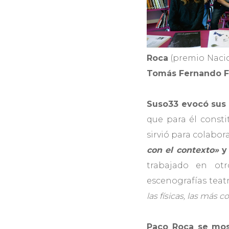
Roca
(premio Naci
Tomás Fernando F
Suso33 evocó sus 
que para él const
sirvió para colabor
con el contexto»
y 
trabajado en otr
escenografías teatr
las físicas, las más c
Paco Roca se most