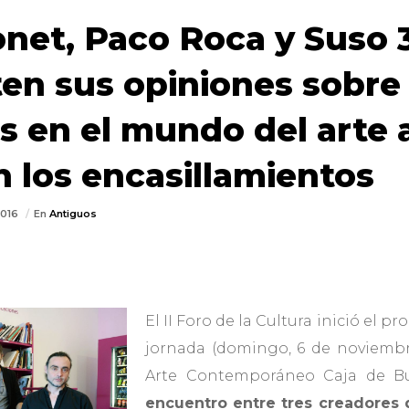
net, Paco Roca y Suso 
n sus opiniones sobre 
s en el mundo del arte 
 los encasillamientos
2016
En
Antiguos
El II Foro de la Cultura inició el 
jornada (domingo, 6 de noviembr
Arte Contemporáneo Caja de Bu
encuentro entre tres creadores 