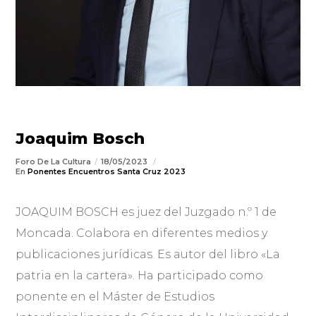
Joaquim Bosch
Foro De La Cultura
18/05/2023
En
Ponentes Encuentros Santa Cruz 2023
JOAQUIM BOSCH es juez del Juzgado n.º 1 de
Moncada. Colabora en diferentes medios y
publicaciones jurídicas. Es autor del libro «La
patria en la cartera». Ha participado como
ponente en el Máster de Estudios