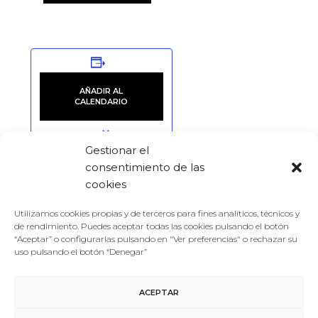
AÑADIR AL
CALENDARIO
Gestionar el
consentimiento de las
cookies
DETALLES
LOCAL
Fecha:
Patio del Palacio de
Utilizamos cookies propias y de terceros para fines analíticos, técnicos y
de rendimiento. Puedes aceptar todas las cookies pulsando el botón
Santa Cruz
08/07/2023
“Aceptar” o configurarlas pulsando en "Ver preferencias" o rechazar su
uso pulsando el botón “Denegar”
Hora:
20:00
ACEPTAR
Categoría del Evento: