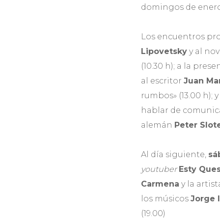
domingos de enero, 
Los encuentros pr
Lipovetsky
y al no
(10.30 h); a la pres
al escritor
Juan Ma
rumbos» (13.00 h); y
hablar de comunicac
alemán
Peter Slot
Al día siguiente,
sá
youtuber
Esty Ques
Carmena
y la artis
los músicos
Jorge 
(19.00)