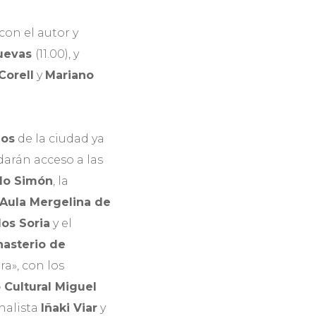
on el autor y
uevas
(11.00), y
Corell
y
Mariano
ios
de la ciudad ya
 darán acceso a las
lo Simón
, la
Aula Mergelina de
los Soria
y el
nasterio de
ira», con los
 Cultural Miguel
analista
Iñaki Viar
y