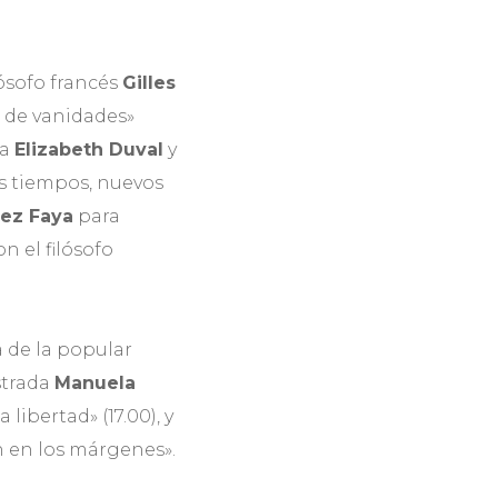
lósofo francés
Gilles
 de vanidades»
ra
Elizabeth Duval
y
s tiempos, nuevos
ez Faya
para
n el filósofo
a de la popular
strada
Manuela
 libertad» (17.00), y
n en los márgenes».