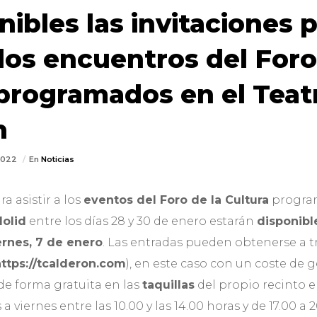
nibles las invitaciones 
a los encuentros del Foro
programados en el Teat
n
/2022
En
Noticias
a asistir a los
eventos del Foro de la Cultura
progra
dolid
entre los días 28 y 30 de enero estarán
disponibl
iernes, 7 de enero
. Las entradas pueden obtenerse a t
ttps://tcalderon.com
), en este caso con un coste de g
de forma gratuita en las
taquillas
del propio recinto e
a viernes entre las 10.00 y las 14.00 horas y de 17.00 a 