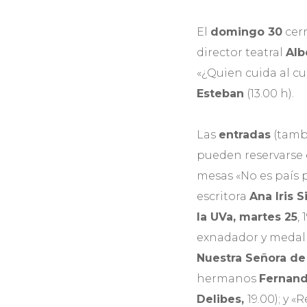
El
domingo 30
cerr
director teatral
Alb
«¿Quien cuida al cu
Esteban
(13.00 h).
Las
entradas
(tambi
pueden reservarse
mesas «No es país p
escritora
Ana Iris 
la UVa, martes 25
,
exnadador y medall
Nuestra Señora de 
hermanos
Fernand
Delibes,
19.00); y 