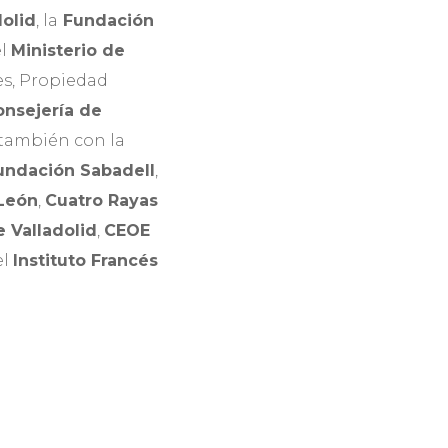
olid
, la
Fundación
el
Ministerio de
les, Propiedad
onsejería de
 también con la
undación Sabadell
,
 León
,
Cuatro Rayas
 Valladolid
,
CEOE
el
Instituto Francés