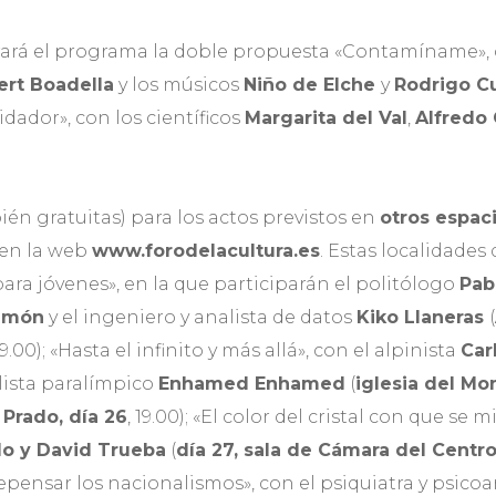
ará el programa la doble propuesta «Contamíname», c
ert Boadella
y los músicos
Niño de Elche
y
Rodrigo C
idador», con los científicos
Margarita del Val
,
Alfredo 
én gratuitas) para los actos previstos en
otros espac
 en la web
www.forodelacultura.es
. Estas localidades
ara jóvenes», en la que participarán el politólogo
Pab
Simón
y el ingeniero y analista de datos
Kiko Llaneras
(
 19.00); «Hasta el infinito y más allá», con el alpinista
Car
ista paralímpico
Enhamed Enhamed
(
iglesia del Mo
Prado, día 26
, 19.00); «El color del cristal con que se m
o y David Trueba
(
día 27, sala de Cámara del Centro
«Repensar los nacionalismos», con el psiquiatra y psico