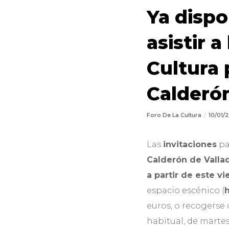
Ya dispo
asistir 
Cultura 
Calderó
Foro De La Cultura
10/01
Las
invitaciones
par
Calderón de Valla
a partir de este v
espacio escénico (
h
euros, o recogerse 
habitual, de martes 