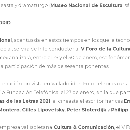
ineasta y dramaturgo (
Museo Nacional de Escultura
, s
DRID
ional
, acentuada en estos tiempos en los que la tecn
ocial, servirá de hilo conductor al
V Foro de la Cultur
e» analizará, entre el 25 y el 30 de enero, ese fenóme
 la participación de más de sesenta ponentes.
amación prevista en Valladolid, el Foro celebrará una
io Fundación Telefónica, el 27 de enero, en la que par
as de las Letras 2021
, el cineasta el escritor francés
Em
Montero,
Gilles Lipovetsky
,
Peter Sloterdijk
y
Philipp
empresa vallisoletana
Cultura & Comunicación
, el V 