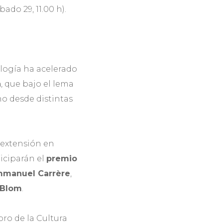
ábado 29, 11.00 h).
ología ha acelerado
a
, que bajo el lema
no desde distintas
 extensión en
ticiparán el
premio
manuel Carrère
,
 Blom
.
Foro de la Cultura