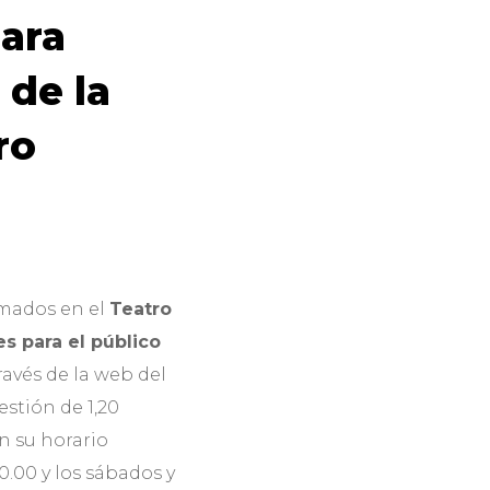
para
 de la
ro
mados en el
Teatro
es para el público
ravés de la web del
estión de 1,20
n su horario
20.00 y los sábados y