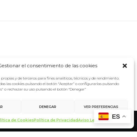
Gestionar el consentimiento de las cookies
propias y de terceros para fines analíticos, técnicos y de rendimiento.
as las cookies pulsando el botón “Aceptar” o configurarlas pulsando
as" o rechazar su uso pulsando el botón “Denegar”
AR
DENEGAR
VER PREFERENCIAS
ES
lítica de Cookies
Política de Privacidad
Aviso Legal
Contacto