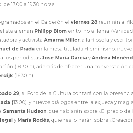
de 17.00 a 19.30 horas.
ogramados en el Calderón el
viernes 28
reunirán al fi
velista alemán
Philipp Blom
en torno al lema «Vanidad
entadora y activista
Amarna Miller
, a la filósofa y escrito
nuel de Prada
en la mesa titulada «Feminismo: nuevo
 a los periodistas
José María García
y
Andrea Menénd
ión (18.30 h), además de ofrecer una conversación co
erdijk
(16.30 h).
bado 29
, el Foro de la Cultura contará con la presenci
ada (
13.00), y nuevos diálogos entre la exjueza y magi
ta
Samanta Hudson
, que hablarán sobre «El precio de la
Ilegal
y
María Rodés
, quienes lo harán sobre «Creació