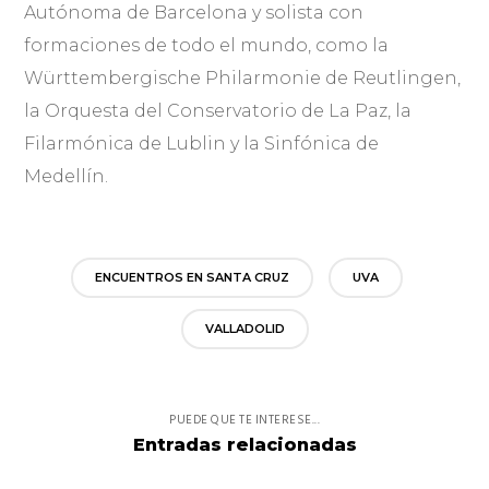
Autónoma de Barcelona y solista con
formaciones de todo el mundo, como la
Württembergische Philarmonie de Reutlingen,
la Orquesta del Conservatorio de La Paz, la
Filarmónica de Lublin y la Sinfónica de
Medellín.
ENCUENTROS EN SANTA CRUZ
UVA
VALLADOLID
PUEDE QUE TE INTERESE...
Entradas relacionadas