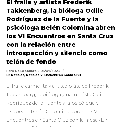
El fraile y artista Frederik
Takkenberg, la bióloga Odile
Rodríguez de la Fuente y la
psicóloga Belén Colomina abren
los VI Encuentros en Santa Cruz
con la relación entre
introspección y silencio como
telón de fondo
Foro De La Cultura
05/07/2024
En
Noticias
,
Noticias VI Encuentros Santa Cruz
El fraile carmelita y artista plástico Frederik
Takkenberg, la bióloga y naturalista Odile
Rodríguez de la Fuente y la psicóloga y
terapeuta Belén Colomina abren los VI
Encuentros en Santa Cruz con la mesa «En