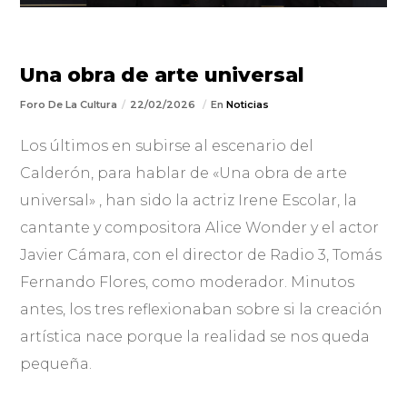
Una obra de arte universal
Foro De La Cultura
22/02/2026
En
Noticias
Los últimos en subirse al escenario del
Calderón, para hablar de «Una obra de arte
universal» , han sido la actriz Irene Escolar, la
cantante y compositora Alice Wonder y el actor
Javier Cámara, con el director de Radio 3, Tomás
Fernando Flores, como moderador. Minutos
antes, los tres reflexionaban sobre si la creación
artística nace porque la realidad se nos queda
pequeña.