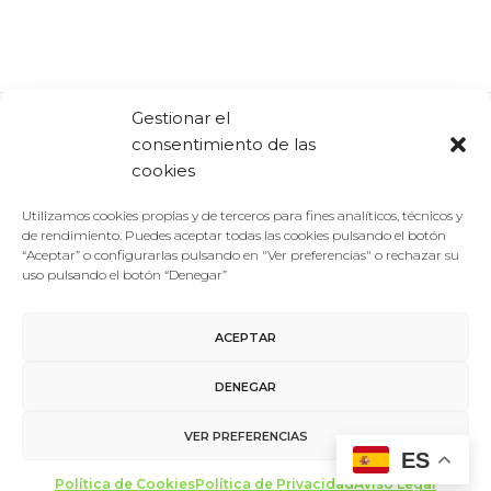
Gestionar el
consentimiento de las
Comparte:
Facebook
Twitter
Linkedin
cookies
Utilizamos cookies propias y de terceros para fines analíticos, técnicos y
de rendimiento. Puedes aceptar todas las cookies pulsando el botón
“Aceptar” o configurarlas pulsando en "Ver preferencias" o rechazar su
uso pulsando el botón “Denegar”
ACEPTAR
Aviso Legal
/
Política de Privacidad
/
Política de Cookies
DENEGAR
Contacto
VER PREFERENCIAS
ES
made with ♥ by
miltrescientosgramos
Política de Cookies
Política de Privacidad
Aviso Legal