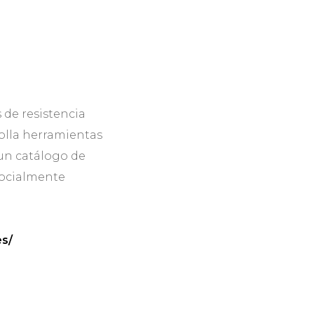
 de resistencia
rolla herramientas
 un catálogo de
socialmente
es/