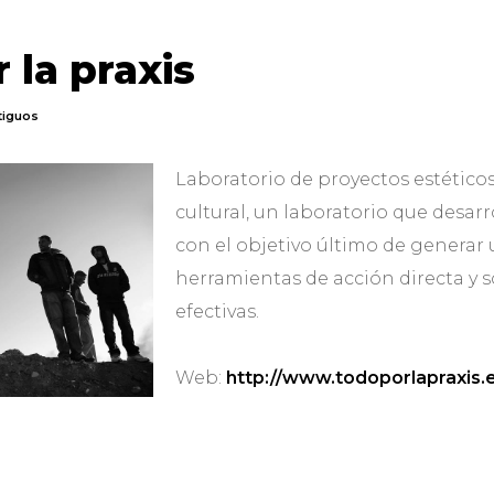
 la praxis
tiguos
Laboratorio de proyectos estéticos
cultural, un laboratorio que desar
con el objetivo último de generar
herramientas de acción directa y 
efectivas.
Web:
http://www.todoporlapraxis.