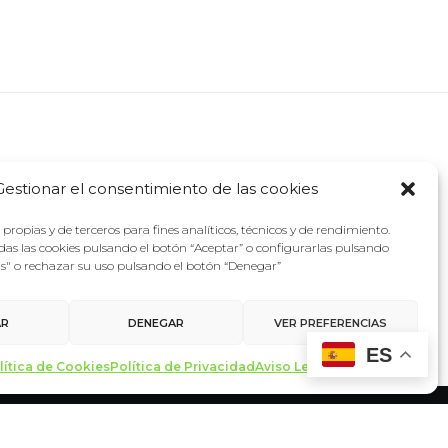
Gestionar el consentimiento de las cookies
propias y de terceros para fines analíticos, técnicos y de rendimiento.
as las cookies pulsando el botón “Aceptar” o configurarlas pulsando
as" o rechazar su uso pulsando el botón “Denegar”
AR
DENEGAR
VER PREFERENCIAS
ES
lítica de Cookies
Política de Privacidad
Aviso Legal
Contacto