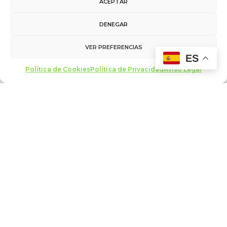
ACEPTAR
tecnología y humanismo
El futurista Gerd Leonhard Durante los días 9, 10 y 11 de
DENEGAR
noviembre en Burgos, la tecnología y el…
VER PREFERENCIAS
ES
LEER MÁS
Política de Cookies
Política de Privacidad
Aviso Legal
Aviso Legal
/
Política de Privacidad
/
Política de Cookies