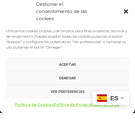
Gestionar el
Paleontología en la Facultad…
consentimiento de las
cookies
LEER MÁS
Utilizamos cookies propias y de terceros para fines analíticos, técnicos y
de rendimiento. Puedes aceptar todas las cookies pulsando el botón
“Aceptar” o configurarlas pulsando en "Ver preferencias" o rechazar su
uso pulsando el botón “Denegar”
ACEPTAR
DENEGAR
VER PREFERENCIAS
ES
Aviso Legal
/
Política de Privacidad
/
Política de Cookies
Política de Cookies
Política de Privacidad
Aviso Legal
Contacto
made with ♥ by
miltrescientosgramos