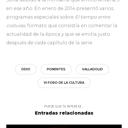
en ese año. En enero de 2014 presentó varios
programas especiales sobre
El tiempo entre
costuras
, formato que consistía en comentar la
actualidad de la época y que se emitía justo
después de cada capítulo de la serie.
ODIO
PONENTES
VALLADOLID
VI FORO DE LA CULTURA
PUEDE QUE TE INTERESE...
Entradas relacionadas