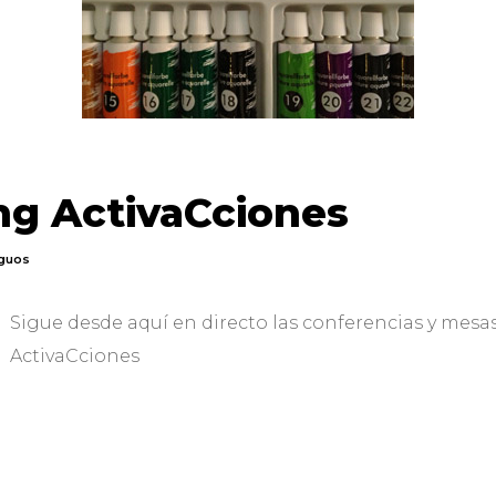
ng ActivaCciones
iguos
Sigue desde aquí en directo las conferencias y mesa
ActivaCciones