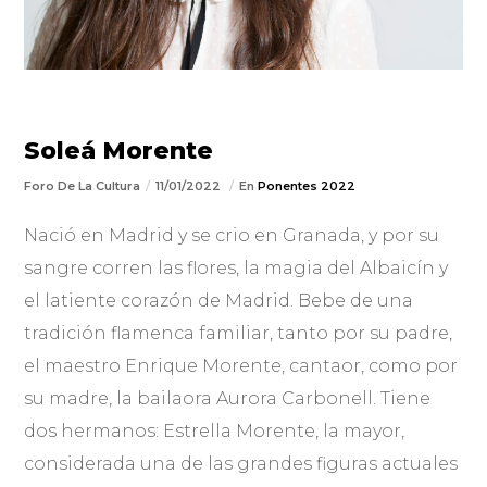
Soleá Morente
Foro De La Cultura
11/01/2022
En
Ponentes 2022
Nació en Madrid y se crio en Granada, y por su
sangre corren las flores, la magia del Albaicín y
el latiente corazón de Madrid. Bebe de una
tradición flamenca familiar, tanto por su padre,
el maestro Enrique Morente, cantaor, como por
su madre, la bailaora Aurora Carbonell. Tiene
dos hermanos: Estrella Morente, la mayor,
considerada una de las grandes figuras actuales