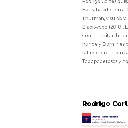
Rodrigo Cortés quiso 
Ha trabajado con a
Thurman, y su obra
Blackwood
(2018),
E
Como escritor, ha pu
hunde
y
Dormir es 
último libro— con R
Todopoderosos
y
Aq
Rodrigo Corté