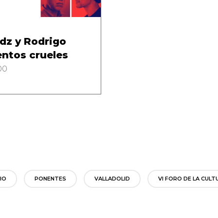
dz y Rodrigo
entos crueles
00
IO
PONENTES
VALLADOLID
VI FORO DE LA CULT