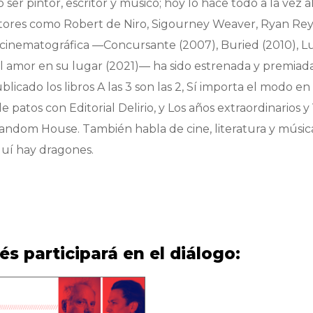
ser pintor, escritor y músico; hoy lo hace todo a la vez al
ctores como Robert de Niro, Sigourney Weaver, Ryan Re
 cinematográfica —
Concursante
(2007),
Buried
(2010),
Lu
l amor en su lugar
(2021)— ha sido estrenada y premiad
blicado los libros
A las 3 son las 2
,
Sí importa el modo e
de patos
con Editorial Delirio, y
Los años extraordinarios
y
andom House. También habla de cine, literatura y músic
uí hay dragones
.
s participará en el diálogo: