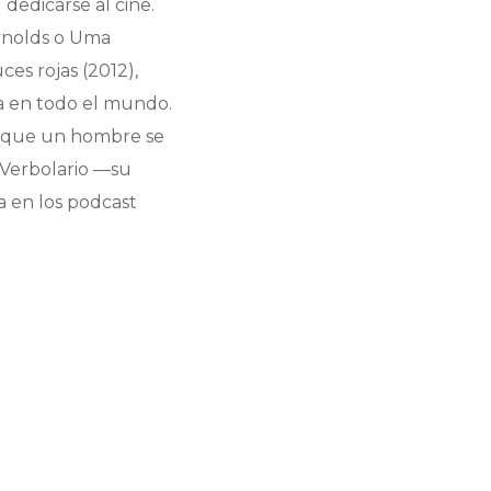
 dedicarse al cine.
ynolds o Uma
ces rojas
(2012),
a en todo el mundo.
n que un hombre se
Verbolario
—su
a en los podcast