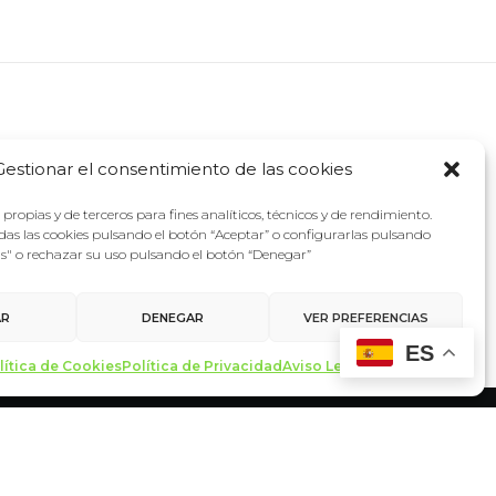
Gestionar el consentimiento de las cookies
propias y de terceros para fines analíticos, técnicos y de rendimiento.
as las cookies pulsando el botón “Aceptar” o configurarlas pulsando
as" o rechazar su uso pulsando el botón “Denegar”
AR
DENEGAR
VER PREFERENCIAS
ES
lítica de Cookies
Política de Privacidad
Aviso Legal
Contacto
made with ♥ by
miltrescientosgramos