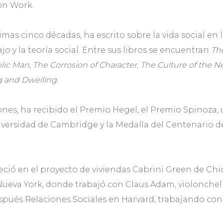
on Work.
timas cinco décadas, ha escrito sobre la vida social en 
jo y la teoría social. Entre sus libros se encuentran
The
blic Man
,
The Corrosion of Character
,
The Culture of the N
g and Dwelling.
ones, ha recibido el Premio Hegel, el Premio Spinoza,
iversidad de Cambridge y la Medalla del Centenario de
ció en el proyecto de viviendas Cabrini Green de Chic
 Nueva York, donde trabajó con Claus Adam, violonchel
después Relaciones Sociales en Harvard, trabajando co