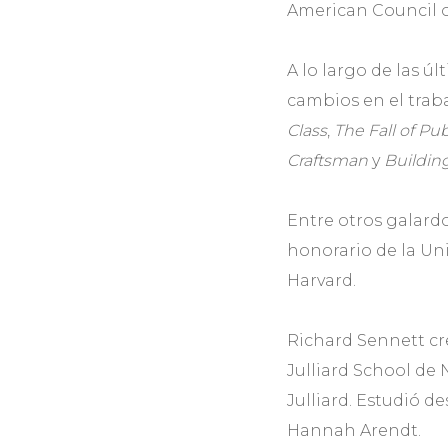
American Council 
A lo largo de las úl
cambios en el traba
Class
,
The Fall of Pu
Craftsman
y
Buildin
Entre otros galard
honorario de la Un
Harvard.
Richard Sennett cre
Julliard School de
Julliard. Estudió 
Hannah Arendt.