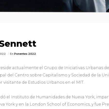
 Sennett
/2022
En
Ponentes 2022
eside actualmente el Grupo de Iniciativas Urbanas d
ipal del Centro sobre Capitalismo y Sociedad de la Un
 visitante de Estudios Urbanos en el MIT.
dó el Instituto de Humanidades de Nueva York, imparti
va York y en la London School of Economics, y fue Pre