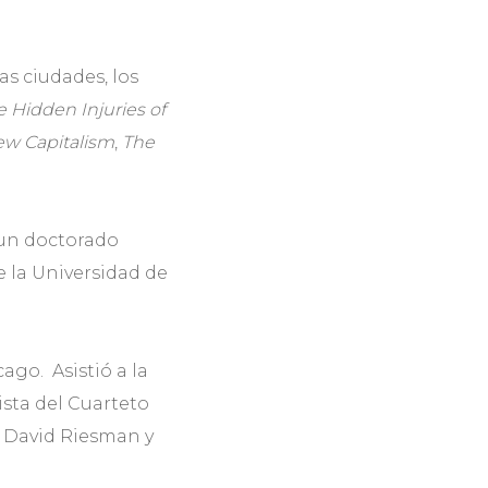
las ciudades, los
 Hidden Injuries of
ew Capitalism
,
The
 un doctorado
 la Universidad de
ago. Asistió a la
ista del Cuarteto
n David Riesman y