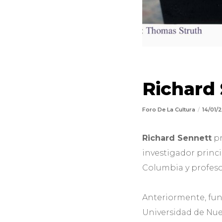
Richard
Foro De La Cultura
14/01
Richard Sennett
pr
investigador princ
Columbia y profesor
Anteriormente, fun
Universidad de Nue