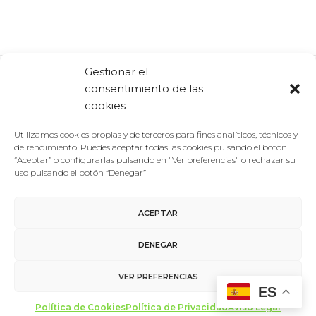
Gestionar el
consentimiento de las
Comparte:
Facebook
Twitter
Linkedin
cookies
Utilizamos cookies propias y de terceros para fines analíticos, técnicos y
de rendimiento. Puedes aceptar todas las cookies pulsando el botón
“Aceptar” o configurarlas pulsando en "Ver preferencias" o rechazar su
uso pulsando el botón “Denegar”
ACEPTAR
Aviso Legal
/
Política de Privacidad
/
Política de Cookies
DENEGAR
Contacto
VER PREFERENCIAS
ES
made with ♥ by
miltrescientosgramos
Política de Cookies
Política de Privacidad
Aviso Legal