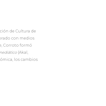
cción de Cultura de
orado con medios
e, Corroto formó
mediático
(Akal,
onómica, los cambios