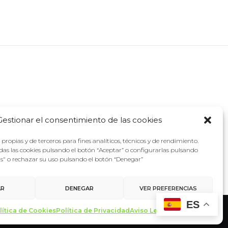
Gestionar el consentimiento de las cookies
propias y de terceros para fines analíticos, técnicos y de rendimiento.
as las cookies pulsando el botón “Aceptar” o configurarlas pulsando
as" o rechazar su uso pulsando el botón “Denegar”
AR
DENEGAR
VER PREFERENCIAS
ES
lítica de Cookies
Política de Privacidad
Aviso Legal
Contacto