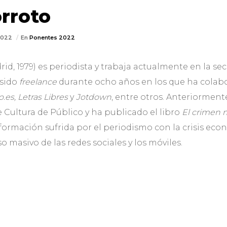
rroto
/2022
En
Ponentes 2022
id, 1979) es periodista y trabaja actualmente en la se
 sido
freelance
durante ocho años en los que ha colab
io.es, Letras Libres
y
Jotdown
, entre otros. Anteriorment
 Cultura de Público y ha publicado el libro
El crimen 
sformación sufrida por el periodismo con la crisis ec
o masivo de las redes sociales y los móviles.