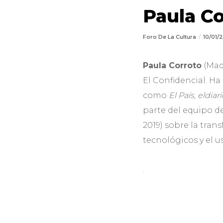
Paula Co
Foro De La Cultura
10/01
Paula Corroto
(Madr
El Confidencial. Ha
como
El País, eldiar
parte del equipo de
2019) sobre la tran
tecnológicos y el us
.