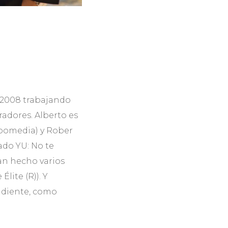
 2008 trabajando
radores. Alberto es
obomedia) y Rober
ado YU: No te
han hecho varios
lite (R)). Y
ndiente, como