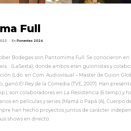
ma Full
2023
En
Ponentes 2024
Rober Bodegas son Pantomima Full. Se conocieron en
eis… (LaSexta), donde ambos eran guionistas y colabo
ción (Ldo. en Com. Audiovisual – Master de Guion Gl
, ganó El Rey de la Comedia (TVE, 2007). Han present
p.), son colaboradores en La Resistencia (6 temp.) y 
ios en películas y series (Mamá o Papá (A), Cuerpo de É
mpre han hecho proyectos juntos de carácter indepe
sus shows en directo.