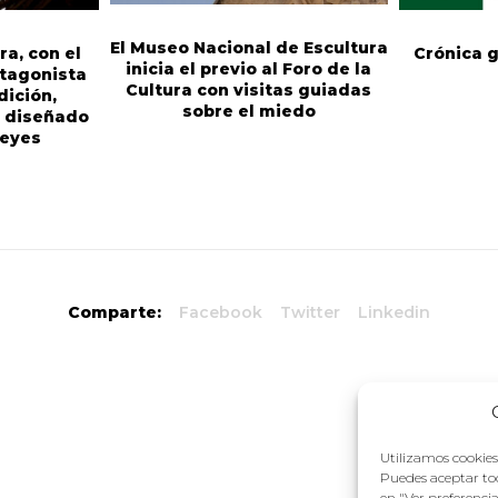
El Museo Nacional de Escultura
ra, con el
Crónica g
inicia el previo al Foro de la
tagonista
Cultura con visitas guiadas
dición,
sobre el miedo
, diseñado
Reyes
Comparte:
Facebook
Twitter
Linkedin
Utilizamos cookies 
Puedes aceptar tod
en "Ver preferenci