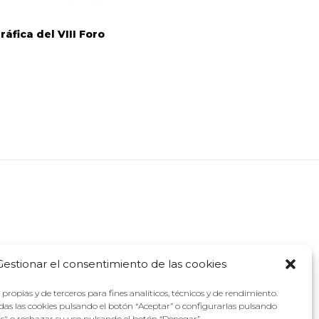
ráfica del VIII Foro
Gestionar el consentimiento de las cookies
propias y de terceros para fines analíticos, técnicos y de rendimiento.
as las cookies pulsando el botón “Aceptar” o configurarlas pulsando
as" o rechazar su uso pulsando el botón “Denegar”