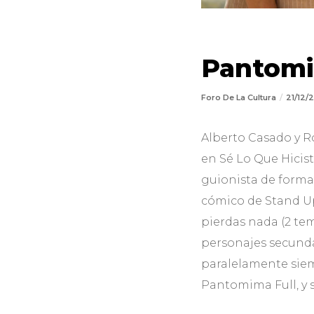
Pantomi
Foro De La Cultura
21/12/
Alberto Casado y 
en Sé Lo Que Hicist
guionista de forma
cómico de Stand Up
pierdas nada (2 tem
personajes secundar
paralelamente sie
Pantomima Full, y 