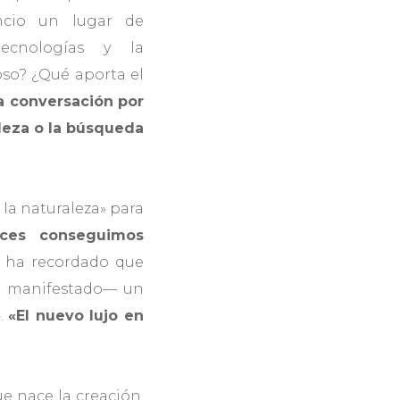
encio un lugar de
ecnologías y la
so? ¿Qué aporta el
a conversación por
raleza o la búsqueda
la naturaleza» para
eces conseguimos
ge ha recordado que
ha manifestado— un
».
«El nuevo lujo en
ue nace la creación.