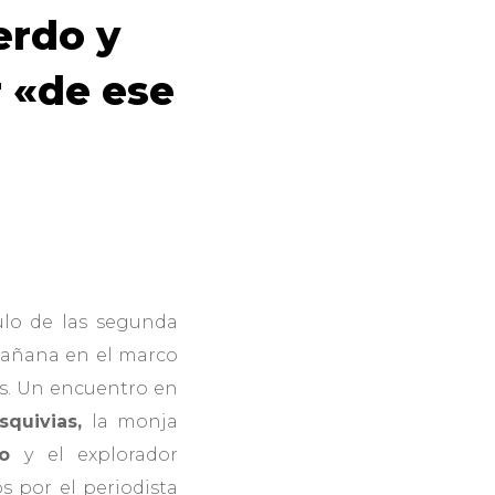
erdo y
r «de ese
tulo de las segunda
mañana en el marco
os. Un encuentro en
squivias,
la monja
do
y el explorador
s por el periodista