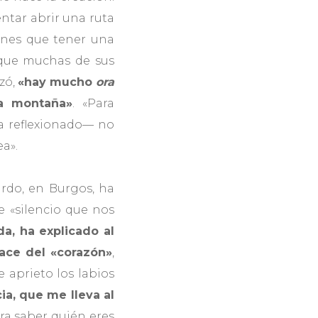
ntar abrir una ruta
ienes que tener una
 que muchas de sus
zó,
«hay mucho
ora
sa montaña»
. «Para
a reflexionado— no
a».
rdo, en Burgos, ha
e «silencio que nos
da, ha explicado al
nace del «corazón»
,
 aprieto los labios
cia, que me lleva al
ara saber quién eres