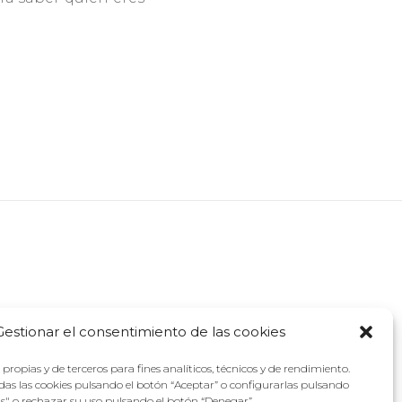
Gestionar el consentimiento de las cookies
propias y de terceros para fines analíticos, técnicos y de rendimiento.
as las cookies pulsando el botón “Aceptar” o configurarlas pulsando
as" o rechazar su uso pulsando el botón “Denegar”