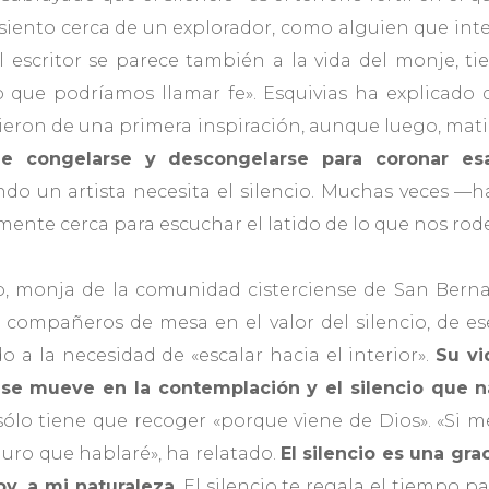
siento cerca de un explorador, como alguien que inte
l escritor se parece también a la vida del monje, t
go que podríamos llamar fe». Esquivias ha explicado
cieron de una primera inspiración, aunque luego, mati
ue congelarse y descongelarse para coronar e
do un artista necesita el silencio. Muchas veces —h
ente cerca para escuchar el latido de lo que nos rode
o, monja de la comunidad cisterciense de San Berna
 compañeros de mesa en el valor del silencio, de es
o a la necesidad de «escalar hacia el interior».
Su vi
, se mueve en la contemplación y el silencio que 
sólo tiene que recoger «porque viene de Dios». «Si me
guro que hablaré», ha relatado.
El silencio es una gra
y, a mi naturaleza
. El silencio te regala el tiempo p