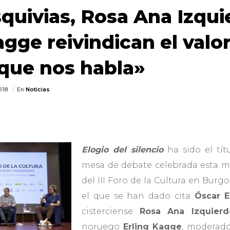
quivias, Rosa Ana Izqui
agge reivindican el valo
 que nos habla»
2018
En
Noticias
Elogio del silencio
ha sido el tí
mesa de debate celebrada esta 
del III Foro de la Cultura en Burg
el que se han dado cita
Óscar E
cisterciense
Rosa Ana Izquier
noruego
Erling Kagge
, moderado