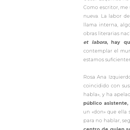
Como escritor, me 
nueva. La labor de
llama interna, al
obras literarias na
et labora
, hay q
contemplar el mun
estamos suficientem
Rosa Ana Izquierd
coincidido con sus
habla», y ha apelad
público asistente
un «don» que ella 
para no hablar, se
centro de quien so