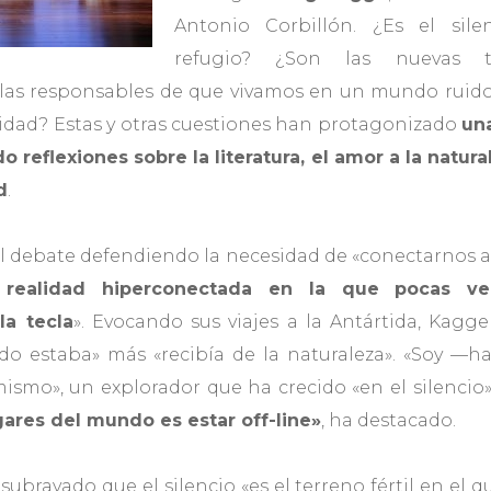
Antonio Corbillón. ¿Es el sil
refugio? ¿Son las nuevas t
 las responsables de que vivamos en un mundo ruido
ividad? Estas y otras cuestiones han protagonizado
un
o reflexiones sobre la literatura, el amor a la natu
d
.
l debate defendiendo la necesidad de «conectarnos a 
realidad hiperconectada en la que pocas v
a tecla
». Evocando sus viajes a la Antártida, Kag
do estaba» más «recibía de la naturaleza». «Soy —
ismo», un explorador que ha crecido «en el silencio
ares del mundo es estar off-line»
, ha destacado.
subrayado que el silencio «es el terreno fértil en el q