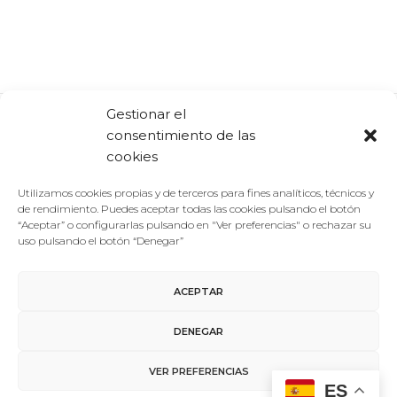
Gestionar el
consentimiento de las
Comparte:
Facebook
Twitter
Linkedin
cookies
Utilizamos cookies propias y de terceros para fines analíticos, técnicos y
de rendimiento. Puedes aceptar todas las cookies pulsando el botón
“Aceptar” o configurarlas pulsando en "Ver preferencias" o rechazar su
uso pulsando el botón “Denegar”
ACEPTAR
Aviso Legal
/
Política de Privacidad
/
Política de Cookies
DENEGAR
Contacto
VER PREFERENCIAS
ES