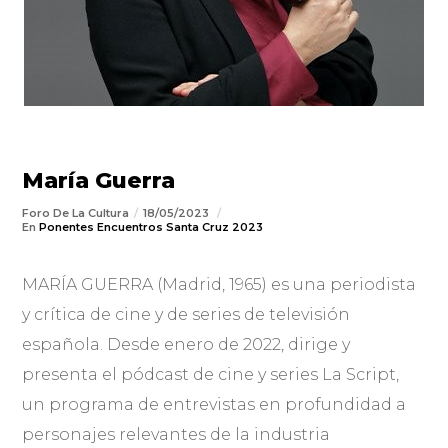
María Guerra
Foro De La Cultura
18/05/2023
En
Ponentes Encuentros Santa Cruz 2023
MARÍA GUERRA (Madrid, 1965) es una periodista
y crítica de cine y de series de televisión
española. Desde enero de 2022, dirige y
presenta el pódcast de cine y series La Script,
un programa de entrevistas en profundidad a
personajes relevantes de la industria