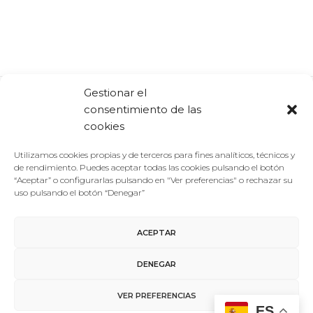
Gestionar el
consentimiento de las
Comparte:
Facebook
Twitter
Linkedin
cookies
Utilizamos cookies propias y de terceros para fines analíticos, técnicos y
de rendimiento. Puedes aceptar todas las cookies pulsando el botón
“Aceptar” o configurarlas pulsando en "Ver preferencias" o rechazar su
uso pulsando el botón “Denegar”
ACEPTAR
Aviso Legal
/
Política de Privacidad
/
Política de Cookies
DENEGAR
Contacto
VER PREFERENCIAS
ES