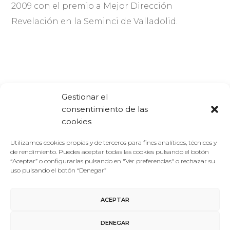
2009 con el premio a Mejor Dirección
Revelación en la Seminci de Valladolid.
Gestionar el
consentimiento de las
Comparte:
Facebook
Twitter
Linkedin
cookies
Utilizamos cookies propias y de terceros para fines analíticos, técnicos y
de rendimiento. Puedes aceptar todas las cookies pulsando el botón
“Aceptar” o configurarlas pulsando en "Ver preferencias" o rechazar su
uso pulsando el botón “Denegar”
ACEPTAR
Aviso Legal
/
Política de Privacidad
/
Política de Cookies
DENEGAR