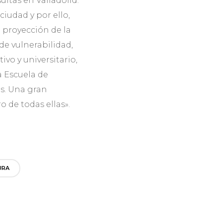
uitas en Valladolid.
ciudad y por ello,
a proyección de la
e vulnerabilidad,
vo y universitario,
a Escuela de
as. Una gran
o de todas ellas».
URA