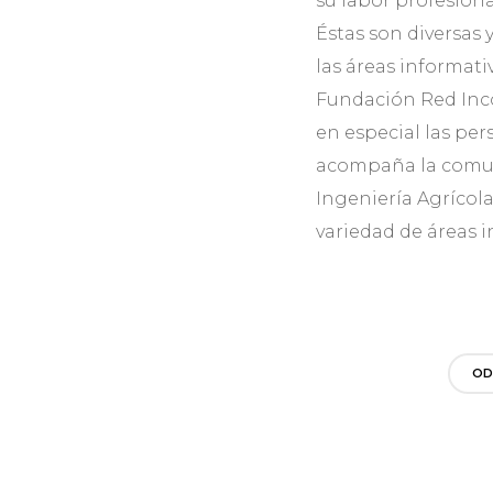
su labor profesiona
Éstas son diversas 
las áreas informati
Fundación Red Inco
en especial las per
acompaña la comuni
Ingeniería Agrícol
variedad de áreas i
OD