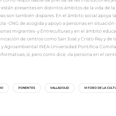
l como responsable de prensa de las instituciones jes
y están presentes en distintos ámbitos de la vida de la 
vas son también dispares. En el ámbito social apoya l
la -ONG de acogida y apoyo a personas en situación d
sonas migrantes- y Entreculturas y en el ámbito educati
cación de centros como San José y Cristo Rey y de l
a y Agroambiental INEA-Universidad Pontificia Comill
nformativas, sí, pero como dice, «la persona en el centr
IO
PONENTES
VALLADOLID
VI FORO DE LA CULT