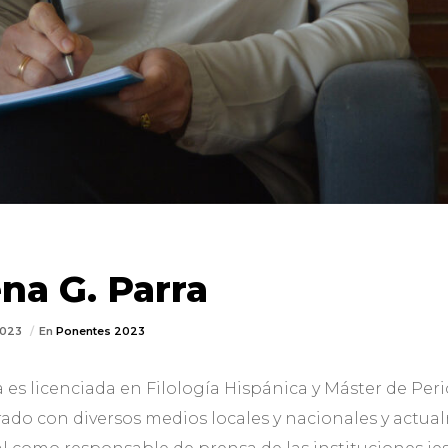
na G. Parra
2023
En
Ponentes 2023
es licenciada en Filología Hispánica y Máster de Peri
rado con diversos medios locales y nacionales y act