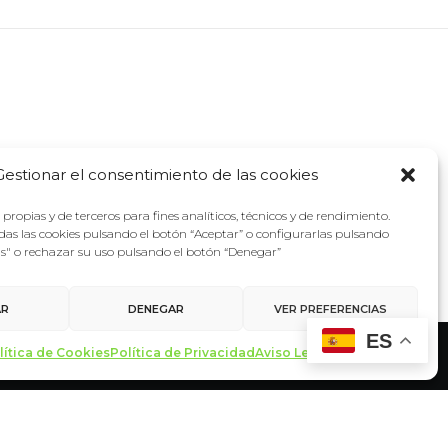
Gestionar el consentimiento de las cookies
propias y de terceros para fines analíticos, técnicos y de rendimiento.
as las cookies pulsando el botón “Aceptar” o configurarlas pulsando
as" o rechazar su uso pulsando el botón “Denegar”
AR
DENEGAR
VER PREFERENCIAS
ES
lítica de Cookies
Política de Privacidad
Aviso Legal
Contacto
made with ♥ by
miltrescientosgramos