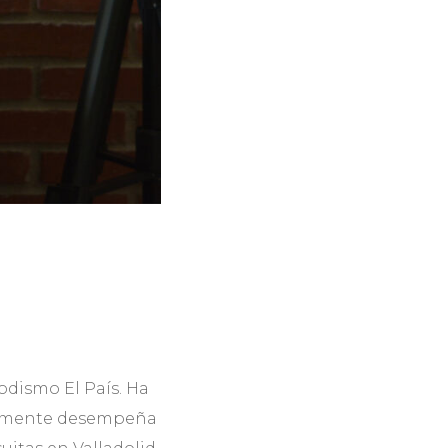
odismo El País. Ha
ualmente desempeña