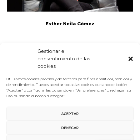
Esther Neila Gómez
Gestionar el
consentimiento de las
Comparte:
Facebook
Twitter
Linkedin
cookies
Utilizamos cookies propias y de terceros para fines analíticos, técnicos y
de rendimiento. Puedes aceptar todas las cookies pulsando el botón
“Aceptar” o configurarlas pulsando en "Ver preferencias" o rechazar su
uso pulsando el botón “Denegar”
ACEPTAR
Aviso Legal
/
Política de Privacidad
/
Política de Cookies
DENEGAR
Contacto