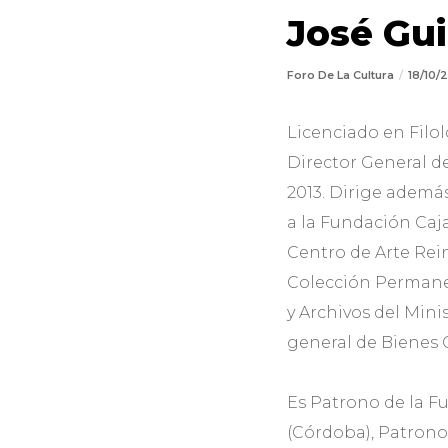
José Gui
Foro De La Cultura
18/10/
Licenciado en Filol
Director General d
2013. Dirige además
a la Fundación Caja
Centro de Arte Rein
Colección Permanen
y Archivos del Mini
general de Bienes C
Es Patrono de la F
(Córdoba), Patrono 