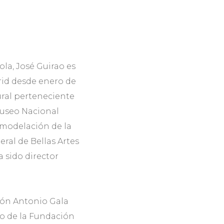
ola, José Guirao es
rid desde enero de
ural perteneciente
Museo Nacional
remodelación de la
ral de Bellas Artes
a sido director
ión Antonio Gala
no de la Fundación