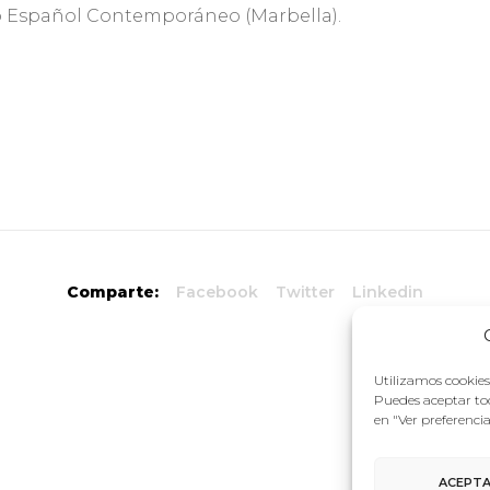
 Español Contemporáneo (Marbella).
Comparte:
Facebook
Twitter
Linkedin
Utilizamos cookies 
Puedes aceptar tod
en "Ver preferenci
ACEPT