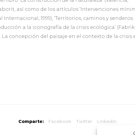
l libro ‘La construcción de la naturaleza’ (Valencia,
Saborit, así como de los artículos ‘Intervenciones mínim
 Internacional, 1999), ‘Territorios, caminos y senderos.
roducción a la iconografía de la crisis ecológica’ (Fabrika
. La concepción del paisaje en el contexto de la crisis
Comparte:
Facebook
Twitter
Linkedin