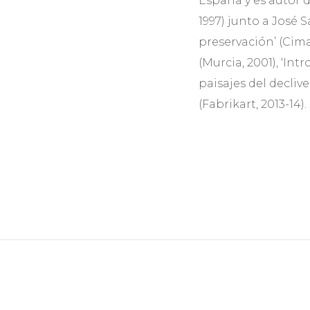
España y es autor de
1997) junto a José 
preservación’ (Cimal
(Murcia, 2001), ‘Int
paisajes del declive
(Fabrikart, 2013-14).