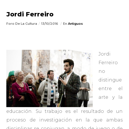
Jordi Ferreiro
Foro De La Cultura
13/10/2016
En
Antiguos
Jordi
Ferreiro
no
distingue
entre el
arte y la
educación. Su trabajo es el resultado de un
proceso de investigación en la que ambas
disciplinas se conjugan, a modo de juego o de