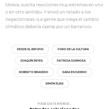
tibieza, suscita reacciones muy extremas en uno
o en otro sentido». Y envió un recado a los
negacionistas: «La gente que niega el cambio
climático debería caerse por un barranco».
DESDE EL REFUFIO
FORO DE LA CULTURA
JOAQUÍN REYES
PATRICIA SORNOSA
ROBERTO BRASERO
SARA ESCUDERO
SIMÓN ELÍAS
PUEDE QUE TE INTERESE...