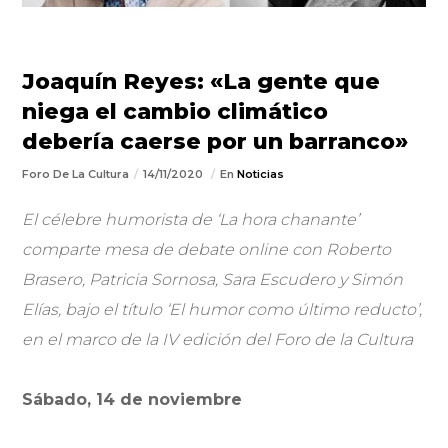
Joaquín Reyes: «La gente que
niega el cambio climático
debería caerse por un barranco»
Foro De La Cultura
14/11/2020
En
Noticias
El célebre humorista de ‘La hora chanante’
comparte mesa de debate online con Roberto
Brasero, Patricia Sornosa, Sara Escudero y Simón
Elías, bajo el título ‘El humor como último reducto’,
en el marco de la IV edición del Foro de la Cultura
Sábado, 14 de noviembre