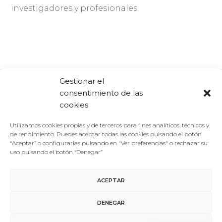
investigadores y profesionales.
Gestionar el
consentimiento de las
Comparte:
Facebook
Twitter
Linkedin
cookies
Utilizamos cookies propias y de terceros para fines analíticos, técnicos y
de rendimiento. Puedes aceptar todas las cookies pulsando el botón
“Aceptar” o configurarlas pulsando en "Ver preferencias" o rechazar su
uso pulsando el botón “Denegar”
ACEPTAR
Aviso Legal
/
Política de Privacidad
/
Política de Cookies
DENEGAR
Contacto