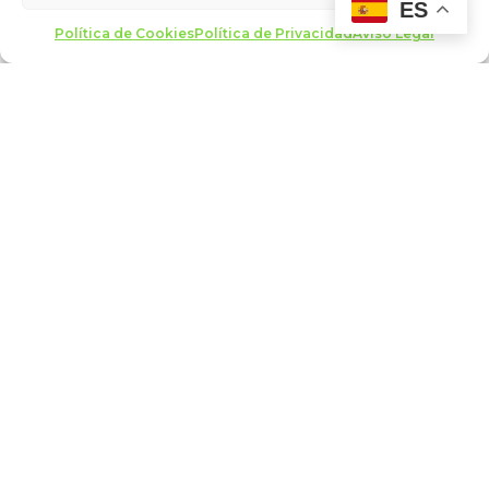
ES
20:00
Política de Cookies
Política de Privacidad
Aviso Legal
Categoría del Evento:
Encuentros en Santa Cruz 2026
agosto 2026
L
M
X
J
V
S
D
1
2
3
4
5
6
7
8
9
10
11
12
13
14
15
16
17
18
19
20
21
22
23
24
25
26
27
28
29
30
31