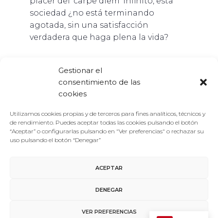
placer del ‘carpe diem’ infinito, esta
sociedad ¿no está terminando
agotada, sin una satisfacción
verdadera que haga plena la vida?
Gestionar el
consentimiento de las
cookies
AÑADIR AL
CALENDARIO
Utilizamos cookies propias y de terceros para fines analíticos, técnicos y
de rendimiento. Puedes aceptar todas las cookies pulsando el botón
“Aceptar” o configurarlas pulsando en "Ver preferencias" o rechazar su
uso pulsando el botón “Denegar”
ACEPTAR
DETALLES
Fecha:
DENEGAR
25 junio
VER PREFERENCIAS
Hora: